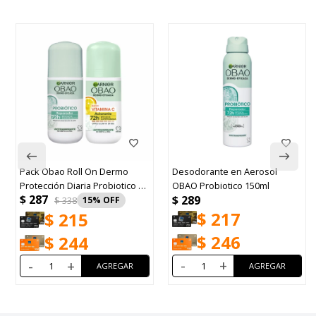
Pack Obao Roll On Dermo
Desodorante en Aerosol
Protección Diaria Probiotico y
OBAO Probiotico 150ml
$
287
$
289
Vitamina C
$
338
15
$
217
$
215
$
246
$
244
-
+
-
+