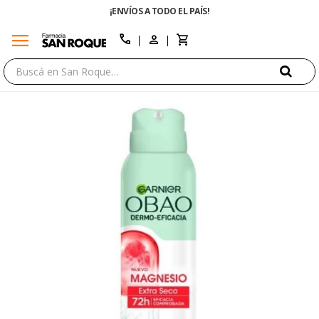
¡ENVÍOS A TODO EL PAÍS!
menu
close
call