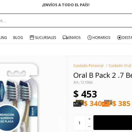
ENVÍO GRATIS EN COMPRAS +$1500 CON CUPÓN "ENVÍO"
portante:
LING
BLOG
SUCURSALES
ENVIOS
HORARIOS
DEST
Cuidado Personal
Cuidado Oral
Oral B Pack 2 .7 B
121966
$
453
$
340
$
385
add
remove