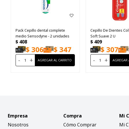
Pack Cepillo dental complete
Cepillo De Dientes Col
medio Sensodyne - 2 unidades
Soft Suave 2 U
$
408
$
409
$
306
$
347
$
307
-
+
-
+
Empresa
Compra
Mi 
Nosotros
Cómo Comprar
Mi 