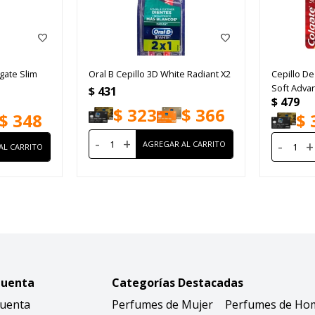
gate Slim
Oral B Cepillo 3D White Radiant X2
Cepillo De
Soft Adva
$
431
$
479
$
323
$
366
$
348
$
-
+
-
+
Cuenta
Categorías Destacadas
Cuenta
Perfumes de Mujer
Perfumes de Ho