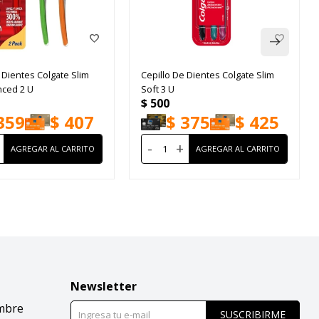
 Dientes Colgate Slim
Cepillo De Dientes Colgate Slim
nced 2 U
Soft 3 U
$
500
359
$
407
$
375
$
425
-
+
Newsletter
mbre
SUSCRIBIRME