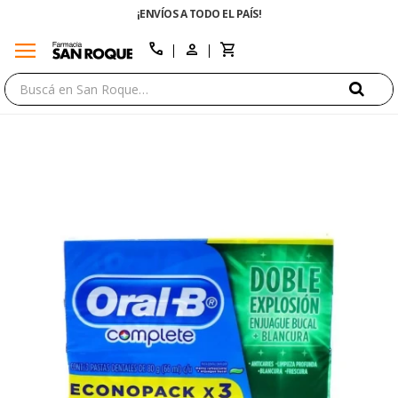
¡ENVÍOS A TODO EL PAÍS!
menu
close
call