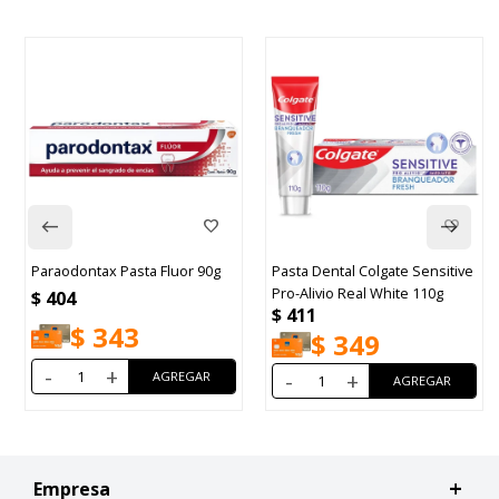
Paraodontax Pasta Fluor 90g
Pasta Dental Colgate Sensitive
Pro-Alivio Real White 110g
$
404
$
411
$
343
$
349
-
+
-
+
Empresa