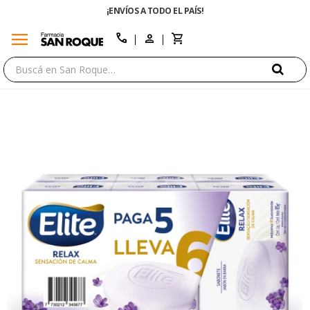
¡ENVÍOS A TODO EL PAÍS!
menu
close
call