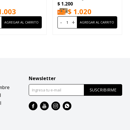
$
1.200
EDP100ml
1.003
$
1.020
-
+
Newsletter
mbre
SUSCRIBIRME
l
l



