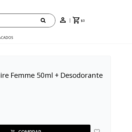
$
0
ACADOS
sire Femme 50ml + Desodorante
COMPRAR