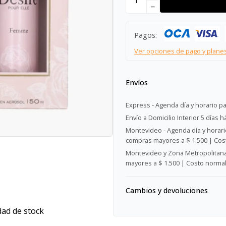
remove
Pagos:
Ver opciones de pago y plane
Envíos
Express - Agenda día y horario pa
Envío a Domicilio Interior 5 días h
Montevideo - Agenda día y horario
compras mayores a $ 1.500 | Cost
Montevideo y Zona Metropolitana 
mayores a $ 1.500 | Costo normal:
Cambios y devoluciones
dad de stock