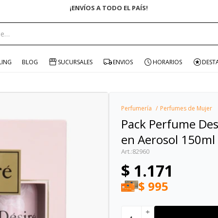
¡ENVÍOS A TODO EL PAÍS!
portante:
LING
BLOG
SUCURSALES
ENVIOS
HORARIOS
DEST
Perfumería
Perfumes de Mujer
Pack Perfume De
en Aerosol 150ml
82960
$
1.171
$
995
add