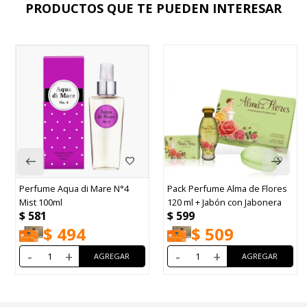
PRODUCTOS QUE TE PUEDEN INTERESAR
Perfume Aqua di Mare N°4
Pack Perfume Alma de Flores
Mist 100ml
120 ml + Jabón con Jabonera
$
581
$
599
$
494
$
509
-
+
-
+