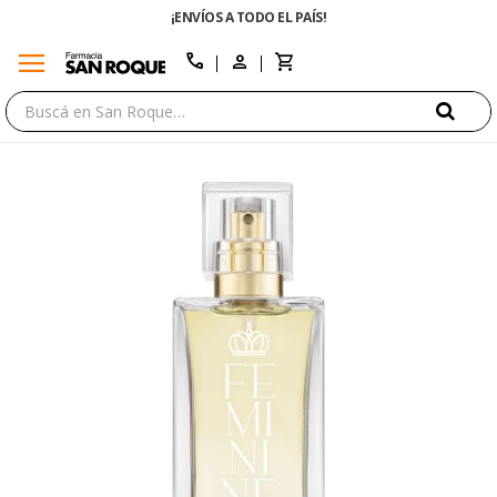
¡ENVÍOS A TODO EL PAÍS!
menu
close
call