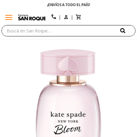
¡ENVÍOS A TODO EL PAÍS!
menu
close
call