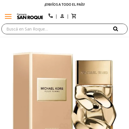
¡ENVÍOS A TODO EL PAÍS!
menu
close
call