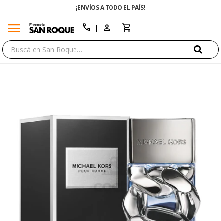
¡ENVÍOS A TODO EL PAÍS!
menu
close
call