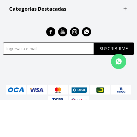
Categorías Destacadas




SUSCRIBIRME
© Copyright 2026 / San Roque