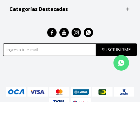
Categorías Destacadas




SUSCRIBIRME
© Copyright 2026 / San Roque