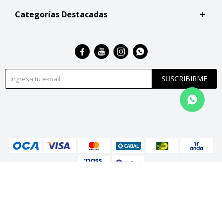
Categorías Destacadas




SUSCRIBIRME
© Copyright 2026 / San Roque