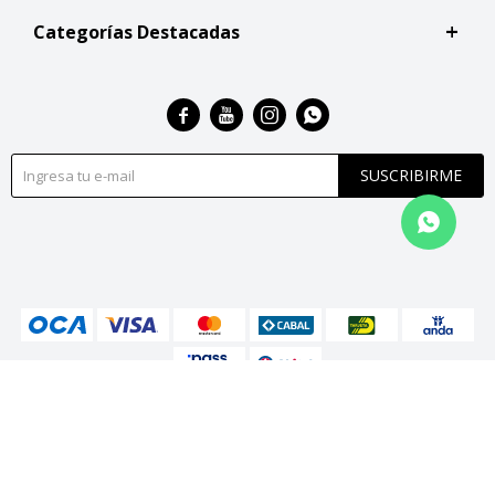
Categorías Destacadas




SUSCRIBIRME
© Copyright 2026 / San Roque