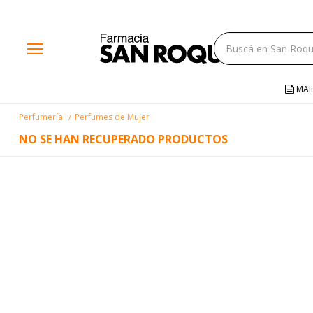
close
menu
storefront
local_shipping
MAI
credit_card
Perfumería
Perfumes de Mujer
help
NO SE HAN RECUPERADO PRODUCTOS