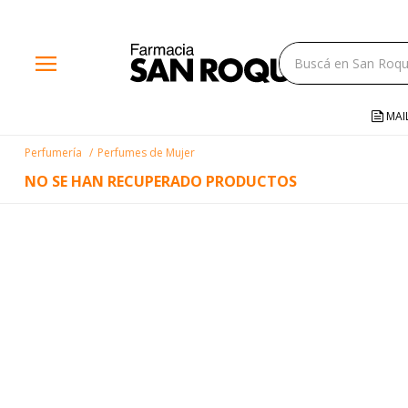
close
menu
storefront
local_shipping
MAI
credit_card
Perfumería
Perfumes de Mujer
help
NO SE HAN RECUPERADO PRODUCTOS