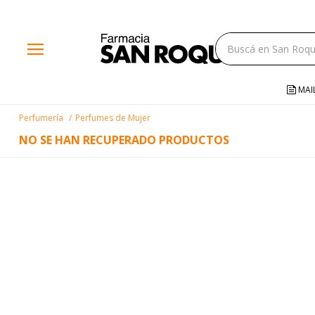
close
menu
storefront
local_shipping
MAI
credit_card
Perfumería
Perfumes de Mujer
help
NO SE HAN RECUPERADO PRODUCTOS