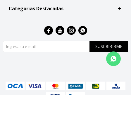
Categorías Destacadas




SUSCRIBIRME
© Copyright 2026 / San Roque