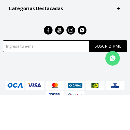
Categorías Destacadas




SUSCRIBIRME
© Copyright 2026 / San Roque