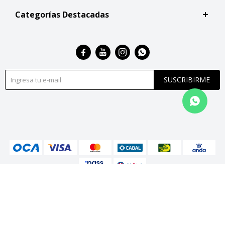
Categorías Destacadas




SUSCRIBIRME
© Copyright 2026 / San Roque