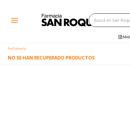
close
menu
storefront
local_shipping
MAI
credit_card
Perfumería
help
NO SE HAN RECUPERADO PRODUCTOS