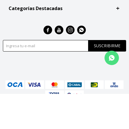
Categorías Destacadas




SUSCRIBIRME
© Copyright 2026 / San Roque