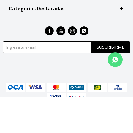
Categorías Destacadas




SUSCRIBIRME
© Copyright 2026 / San Roque