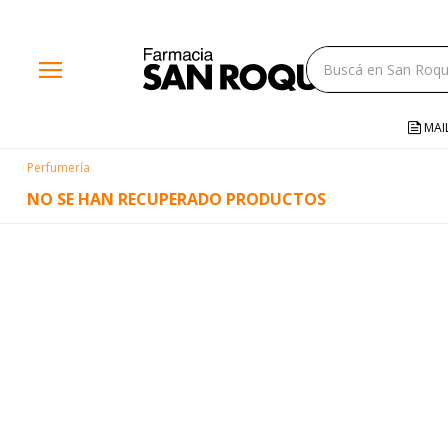
close
menu
storefront
local_shipping
MAI
credit_card
Perfumería
help
NO SE HAN RECUPERADO PRODUCTOS