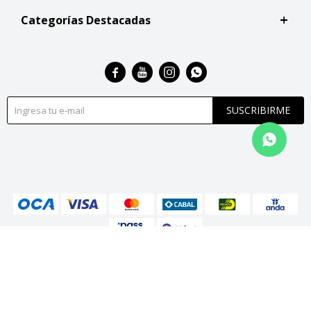
Categorías Destacadas




SUSCRIBIRME
© Copyright 2026 / San Roque