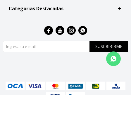
Categorías Destacadas




SUSCRIBIRME
© Copyright 2026 / San Roque