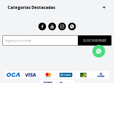
Categorías Destacadas




SUSCRIBIRME
© Copyright 2026 / San Roque