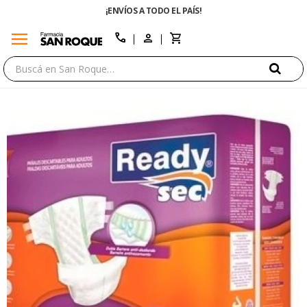
¡ENVÍOS A TODO EL PAÍS!
menu
close
call