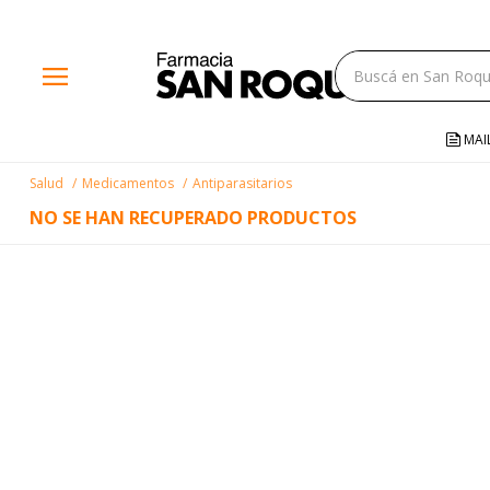
close
menu
storefront
local_shipping
MAI
credit_card
Salud
Medicamentos
Antiparasitarios
help
NO SE HAN RECUPERADO PRODUCTOS