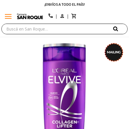
¡ENVÍOS A TODO EL PAÍS!
menu
close
call