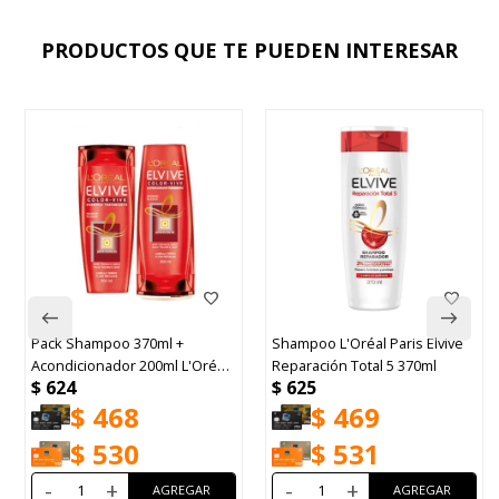
PRODUCTOS QUE TE PUEDEN INTERESAR
Pack Shampoo 370ml +
Shampoo L'Oréal Paris Elvive
Acondicionador 200ml L'Oréal
Reparación Total 5 370ml
$
624
$
625
Paris Elvive ColorVive
$
468
$
469
$
530
$
531
-
+
-
+