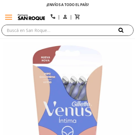
¡ENVÍOS A TODO EL PAÍS!
menu
close
call