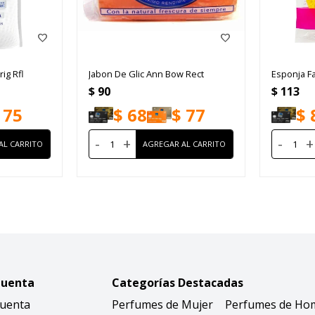
ig Rfl
Jabon De Glic Ann Bow Rect
Esponja Fa
$
90
$
113
75
$
68
$
77
$
-
+
-
+
Cuenta
Categorías Destacadas
Cuenta
Perfumes de Mujer
Perfumes de Ho