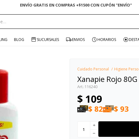
ENVÍO GRATIS EN COMPRAS +$1500 CON CUPÓN "ENVÍO"
portante:
LING
BLOG
SUCURSALES
ENVIOS
HORARIOS
DEST
Cuidado Personal
Higiene Perso
Xanapie Rojo 80G
116240
$
109
$
82
$
93
add
remove