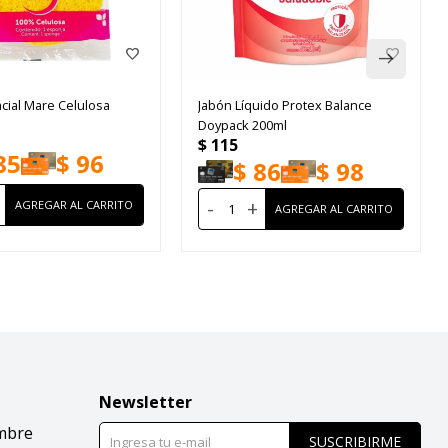
cial Mare Celulosa
Jabón Líquido Protex Balance
Doypack 200ml
$
115
85
$
96
$
86
$
98
-
+
Newsletter
mbre
SUSCRIBIRME