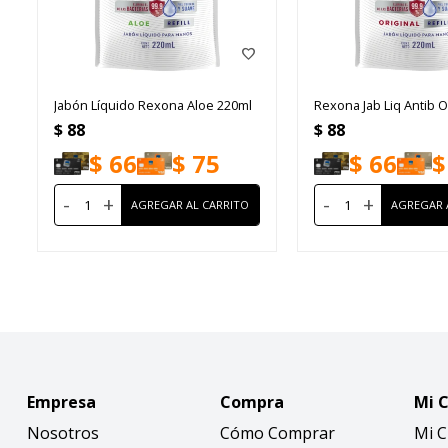
Jabón Líquido Rexona Aloe 220ml
Rexona Jab Liq Antib Or
$
88
$
88
$
66
$
75
$
66
$
-
+
-
+
Empresa
Compra
Mi 
Nosotros
Cómo Comprar
Mi 