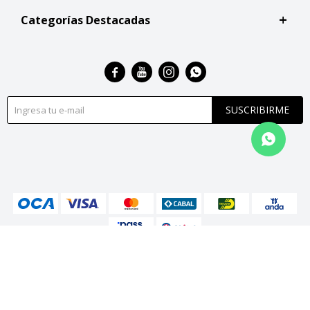
Categorías Destacadas




SUSCRIBIRME
© Copyright 2026 / San Roque