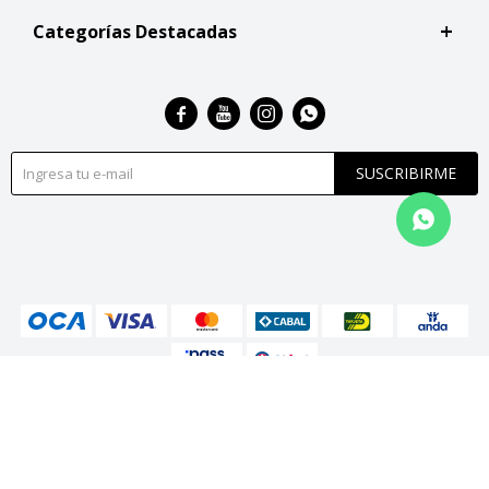
Categorías Destacadas




SUSCRIBIRME
© Copyright 2026 / San Roque