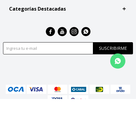
Categorías Destacadas




SUSCRIBIRME
© Copyright 2026 / San Roque