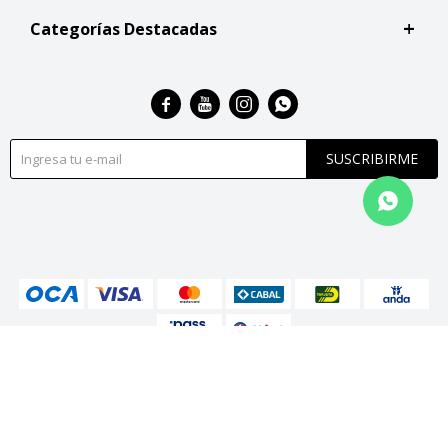
Categorías Destacadas




SUSCRIBIRME
© Copyright 2026 / San Roque