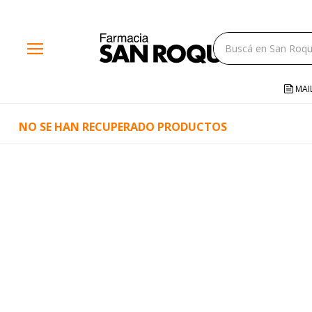
close
menu
storefront
local_shipping
MAI
credit_card
NO SE HAN RECUPERADO PRODUCTOS
help