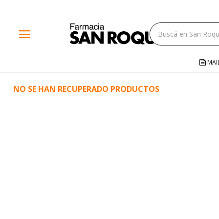
close
menu
storefront
local_shipping
MAI
credit_card
NO SE HAN RECUPERADO PRODUCTOS
help