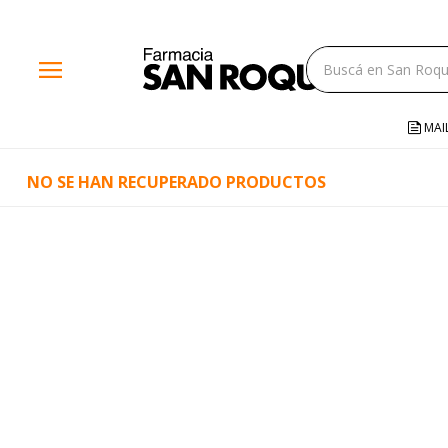
close
menu
storefront
local_shipping
MAI
credit_card
NO SE HAN RECUPERADO PRODUCTOS
help