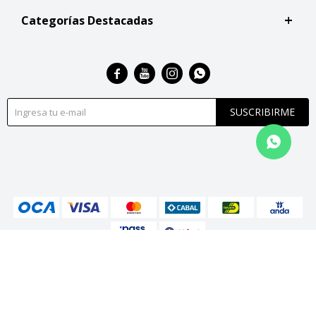
Categorías Destacadas




SUSCRIBIRME
© Copyright 2026 / San Roque