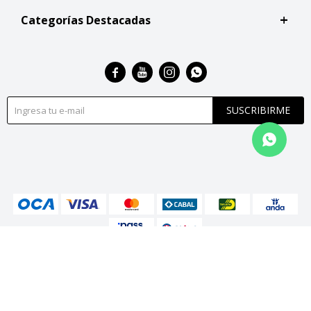
Categorías Destacadas




SUSCRIBIRME
© Copyright 2026 / San Roque