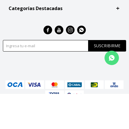
Categorías Destacadas




SUSCRIBIRME
© Copyright 2026 / San Roque