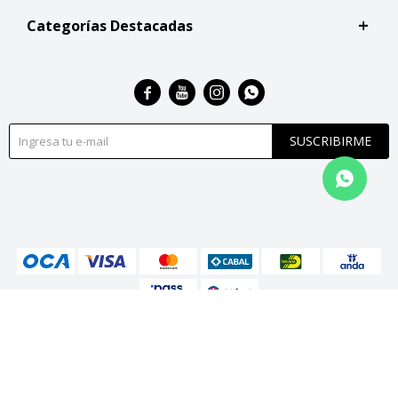
Categorías Destacadas




SUSCRIBIRME
© Copyright 2026 / San Roque