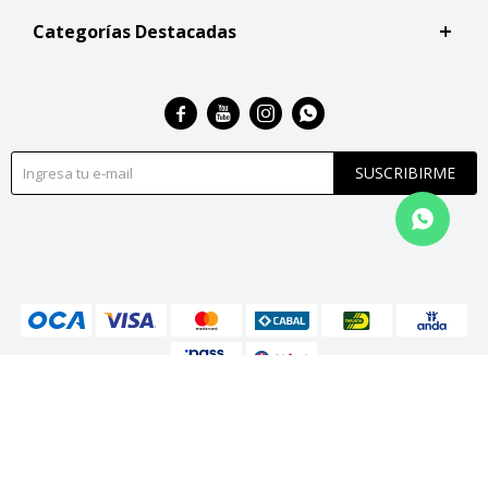
Categorías Destacadas




SUSCRIBIRME
© Copyright 2026 / San Roque