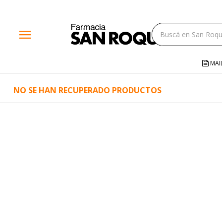
close
menu
storefront
local_shipping
MAI
credit_card
NO SE HAN RECUPERADO PRODUCTOS
help