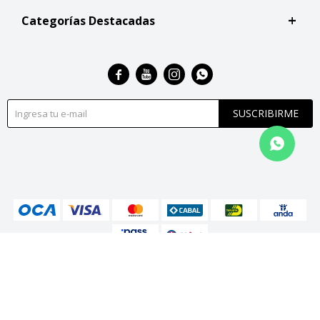
Categorías Destacadas




SUSCRIBIRME
© Copyright 2026 / San Roque