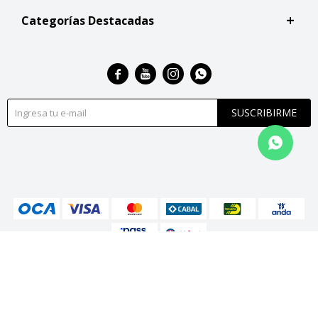
Categorías Destacadas




SUSCRIBIRME
© Copyright 2026 / San Roque