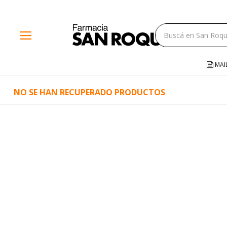
close
menu
storefront
local_shipping
MAI
credit_card
NO SE HAN RECUPERADO PRODUCTOS
help