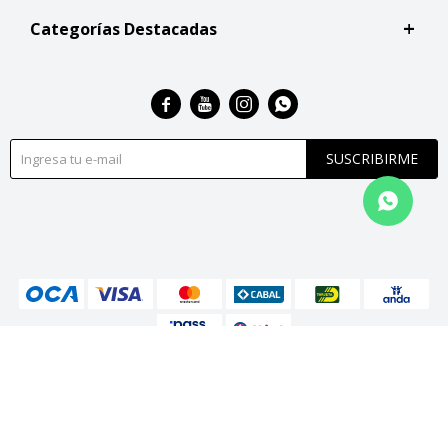
Categorías Destacadas




SUSCRIBIRME
© Copyright 2026 / San Roque