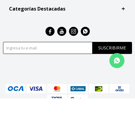
Categorías Destacadas




SUSCRIBIRME
© Copyright 2026 / San Roque