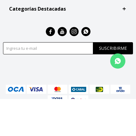
Categorías Destacadas




SUSCRIBIRME
© Copyright 2026 / San Roque